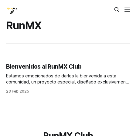
RunMX
Bienvenidos al RunMX Club
Estamos emocionados de darles la bienvenida a esta
comunidad, un proyecto especial, diseñado exclusivamente
para apasionados del running como ustedes. Al unirte al
23 Feb 2025
RunMX Club, no solo te sumas a un grupo de corredores
comprometidos, sino que también desbloqueas una
experiencia única...
RunMX Club