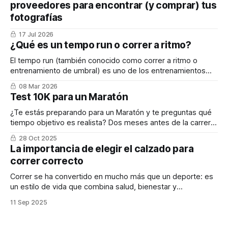
proveedores para encontrar (y comprar) tus
fotografías
17 Jul 2026
¿Qué es un tempo run o correr a ritmo?
El tempo run (también conocido como correr a ritmo o
entrenamiento de umbral) es uno de los entrenamientos
más importantes para mejorar el rendimiento en running.
08 Mar 2026
Test 10K para un Maratón
¿Te estás preparando para un Maratón y te preguntas qué
tiempo objetivo es realista? Dos meses antes de la carrera,
un test de 10 kilómetros puede ser tu mejor aliado para
28 Oct 2025
evaluar tu condición física y establecer metas alcanzables.
La importancia de elegir el calzado para
correr correcto
Correr se ha convertido en mucho más que un deporte: es
un estilo de vida que combina salud, bienestar y
comunidad. Sin embargo, uno de los factores más
11 Sep 2025
determinantes para disfrutar plenamente de esta disciplina
es el calzado deportivo.