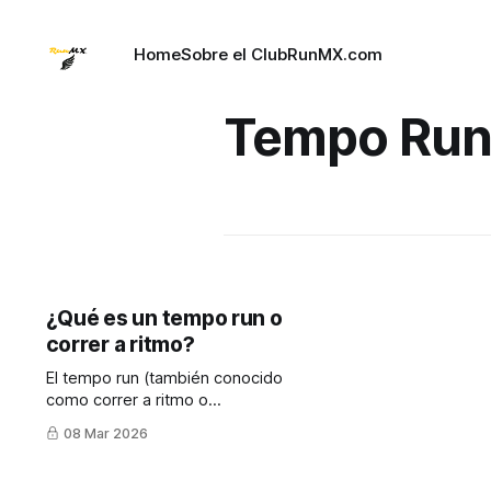
Home
Sobre el Club
RunMX.com
Tempo Ru
¿Qué es un tempo run o
correr a ritmo?
El tempo run (también conocido
como correr a ritmo o
entrenamiento de umbral) es uno
08 Mar 2026
de los entrenamientos más
importantes para mejorar el
rendimiento en running.