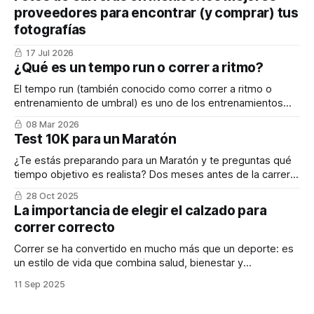
proveedores para encontrar (y comprar) tus
fotografías
17 Jul 2026
¿Qué es un tempo run o correr a ritmo?
El tempo run (también conocido como correr a ritmo o
entrenamiento de umbral) es uno de los entrenamientos
más importantes para mejorar el rendimiento en running.
08 Mar 2026
Test 10K para un Maratón
¿Te estás preparando para un Maratón y te preguntas qué
tiempo objetivo es realista? Dos meses antes de la carrera,
un test de 10 kilómetros puede ser tu mejor aliado para
28 Oct 2025
evaluar tu condición física y establecer metas alcanzables.
La importancia de elegir el calzado para
correr correcto
Correr se ha convertido en mucho más que un deporte: es
un estilo de vida que combina salud, bienestar y
comunidad. Sin embargo, uno de los factores más
11 Sep 2025
determinantes para disfrutar plenamente de esta disciplina
es el calzado deportivo.